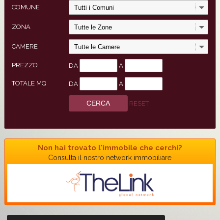
COMUNE
ZONA
CAMERE
PREZZO
DA
A
TOTALE MQ
DA
A
RESET
Non hai trovato l'immobile che cerchi?
Consulta il nostro network immobiliare