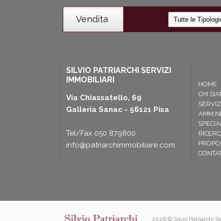
Vendita
SILVIO PATRIARCHI SERVIZI
IMMOBILIARI
HOME
CHI SI
Via Chiassatello, 69
SERVIZ
Galleria Sanac - 56121 Pisa
AMM.N
SPECIA
Tel/Fax 050 879800
RICERC
PROPON
info@patriarchimmobiliare.com
CONTAT
2026 © Silvio Patriarchi 