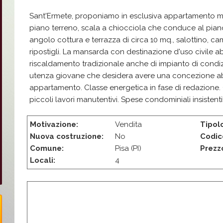
Sant'Ermete, proponiamo in esclusiva appartamento mansardato, composto da ingresso al
piano terreno, scala a chiocciola che conduce al pi
angolo cottura e terrazza di circa 10 mq., salottino,
ripostigli. La mansarda con destinazione d'uso civile a
riscaldamento tradizionale anche di impianto di cond
utenza giovane che desidera avere una concezione abita
appartamento. Classe energetica in fase di redazione.
piccoli lavori manutentivi. Spese condominiali insistenti!!
Motivazione:
Vendita
Tipol
Nuova costruzione:
No
Codic
Comune:
Pisa (PI)
Prezz
Locali:
4