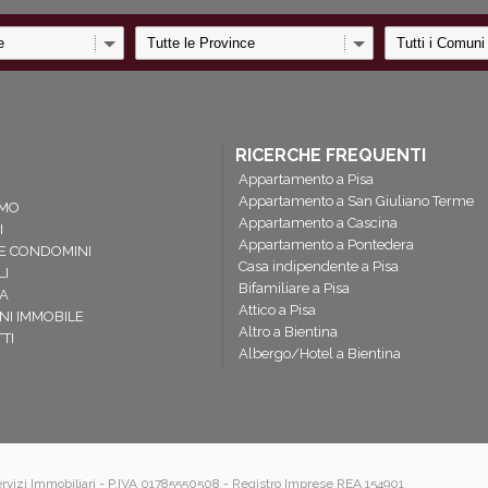
RICERCHE FREQUENTI
Appartamento a Pisa
Appartamento a San Giuliano Terme
AMO
Appartamento a Cascina
I
Appartamento a Pontedera
E CONDOMINI
Casa indipendente a Pisa
LI
Bifamiliare a Pisa
A
Attico a Pisa
I IMMOBILE
Altro a Bientina
TI
Albergo/Hotel a Bientina
Servizi Immobiliari - P.IVA 01785550508 - Registro Imprese REA 154901