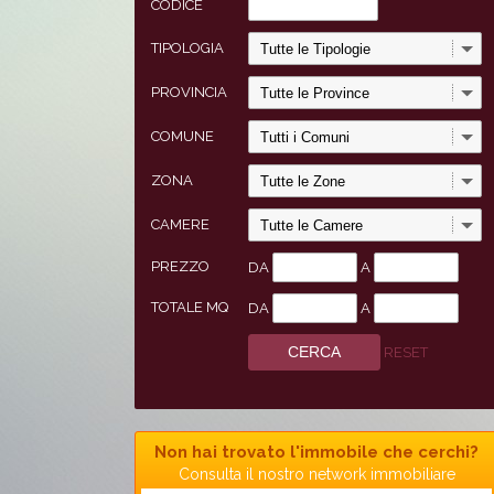
CODICE
TIPOLOGIA
PROVINCIA
COMUNE
ZONA
CAMERE
PREZZO
DA
A
TOTALE MQ
DA
A
RESET
Non hai trovato l'immobile che cerchi?
Consulta il nostro network immobiliare